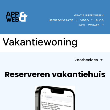
GRATIS UITPROBEREN
URENREGISTRATIE
VIDEO
BLOG
INFO
WEBAPP
Vakantiewoning
Voorbeelden
Reserveren vakantiehuis