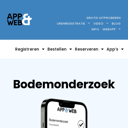
GRATIS UITPROBEREN
URENREGISTRATIE
VIDEO
BLOG
INFO
WEBAPP
Registreren
Bestellen
Reserveren
App’s
Bodemonderzoek