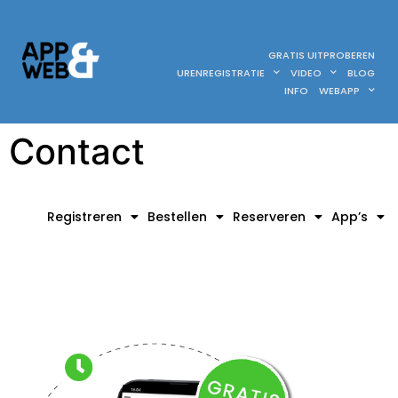
GRATIS UITPROBEREN
URENREGISTRATIE
VIDEO
BLOG
INFO
WEBAPP
Contact
Registreren
Bestellen
Reserveren
App’s