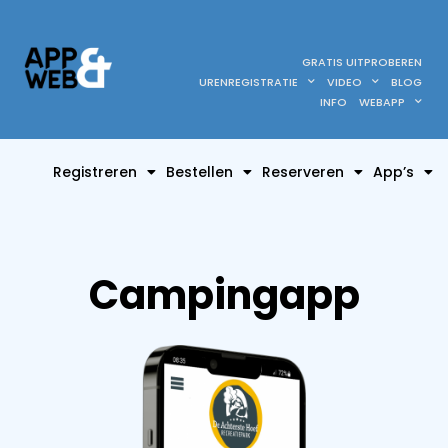
GRATIS UITPROBEREN
URENREGISTRATIE
VIDEO
BLOG
INFO
WEBAPP
Registreren
Bestellen
Reserveren
App’s
Campingapp