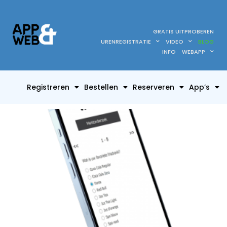
GRATIS UITPROBEREN
URENREGISTRATIE
VIDEO
BLOG
INFO
WEBAPP
Registreren
Bestellen
Reserveren
App’s