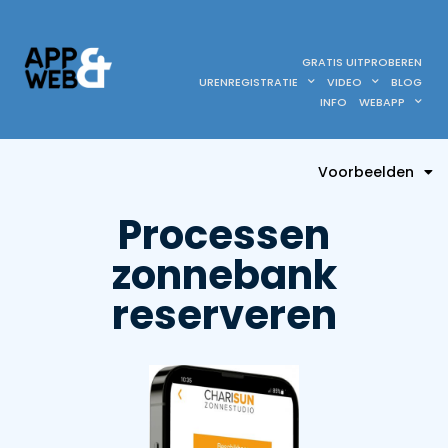
GRATIS UITPROBEREN
URENREGISTRATIE
VIDEO
BLOG
INFO
WEBAPP
Voorbeelden
Processen
zonnebank
reserveren